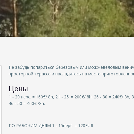
Не забудь попариться березовым или можжевеловым веничко
просторной терассе и насладитесь на месте приготовленно
Цены
1 - 20 перс. = 160€/ 8h, 21 - 25. = 200€/ 8h, 26 - 30 = 240€/ 8h, 
46 - 50 = 400€ /8h.
ПO РАБOЧИМ ДНЯМ 1 - 15перс. = 120EUR