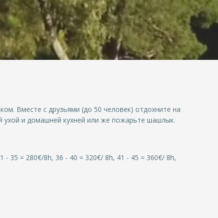
м. Вместе с друзьями (до 50 человек) отдохните на
й ухой и домашней кухней или же пожарьте шашлык.
31 - 35 = 280€/8h, 36 - 40 = 320€/ 8h, 41 - 45 = 360€/ 8h,