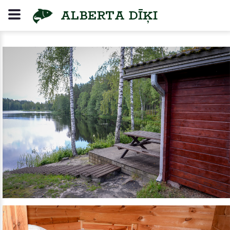
БОЛЬШОЙ ДОМ
ALBERTA DĪĶI