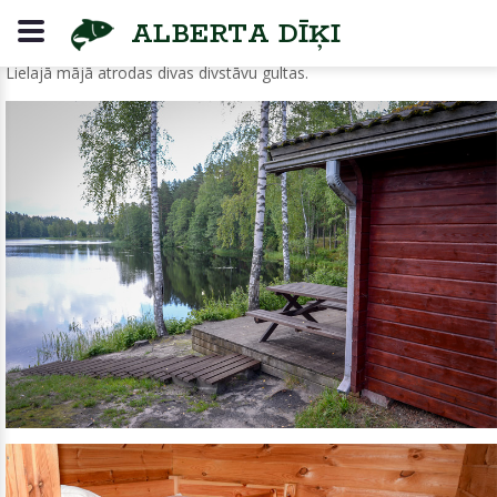
LIELĀ MĀJA
ALBERTA DĪĶI
Lielajā mājā atrodas divas divstāvu gultas.