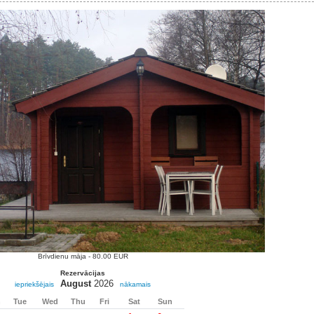
Brīvdienu māja - 80.00 EUR
Rezervācijas
August
2026
iepriekšējais
nākamais
n
Tue
Wed
Thu
Fri
Sat
Sun