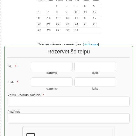
1
2
3
4
5
6
7
8
9
10
11
12
13
14
15
16
17
18
19
20
21
22
23
24
25
26
27
28
29
30
31
Tekošā mēneša rezervācijas:
[
rādīt visas
]
Rezervēt šo telpu
No
*
datums
laiks
Līdz
*
datums
laiks
Vārds, uzvārds, tālrunis
*
Piezīmes