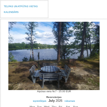
TELPAS UN ATPŪTAS VIETAS
KALENDĀRS
Atpūtas vieta Nr.7 - 25.00 EUR
Rezervācijas
July
2026
iepriekšējais
nākamais
Mon
Tue
Wed
Thu
Fri
Sat
Sun