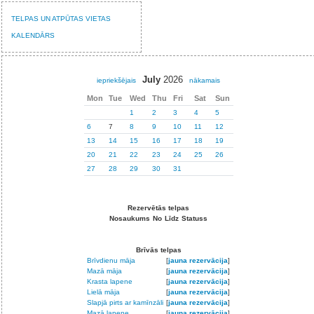
TELPAS UN ATPŪTAS VIETAS
KALENDĀRS
July
2026
iepriekšējais
nākamais
Mon
Tue
Wed
Thu
Fri
Sat
Sun
1
2
3
4
5
6
7
8
9
10
11
12
13
14
15
16
17
18
19
20
21
22
23
24
25
26
27
28
29
30
31
Rezervētās telpas
Nosaukums
No
Līdz
Statuss
Brīvās telpas
Brīvdienu māja
[
jauna rezervācija
]
Mazā māja
[
jauna rezervācija
]
Krasta lapene
[
jauna rezervācija
]
Lielā māja
[
jauna rezervācija
]
Slapjā pirts ar kamīnzāli
[
jauna rezervācija
]
Mazā lapene
[
jauna rezervācija
]