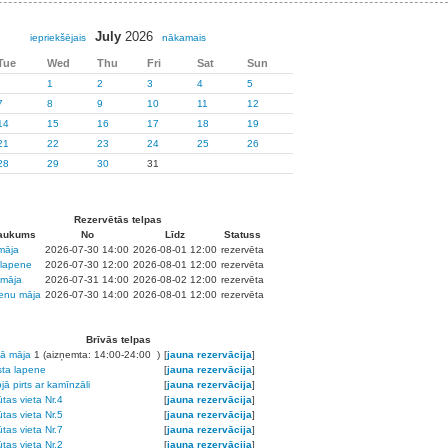
July
2026
iepriekšējais
nākamais
Tue
Wed
Thu
Fri
Sat
Sun
1
2
3
4
5
7
8
9
10
11
12
14
15
16
17
18
19
21
22
23
24
25
26
28
29
30
31
Rezervētās telpas
aukums
No
Līdz
Statuss
 māja
2026-07-30 14:00
2026-08-01 12:00
rezervēta
lapene
2026-07-30 12:00
2026-08-01 12:00
rezervēta
māja
2026-07-31 14:00
2026-08-02 12:00
rezervēta
ienu māja
2026-07-30 14:00
2026-08-01 12:00
rezervēta
Brīvās telpas
ā māja
1 (aizņemta: 14:00-24:00 )
[
jauna rezervācija
]
sta lapene
[
jauna rezervācija
]
jā pirts ar kamīnzāli
[
jauna rezervācija
]
tas vieta Nr.4
[
jauna rezervācija
]
tas vieta Nr.5
[
jauna rezervācija
]
tas vieta Nr.7
[
jauna rezervācija
]
tas vieta Nr.2
[
jauna rezervācija
]