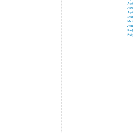
Atpū
Alis
Atpū
Stū
Mež
Atpū
Kārļ
Reiņ