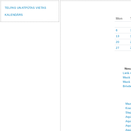
TELPAS UN ATPŪTAS VIETAS
KALENDĀRS
Mon
6
13
20
27
Nos
Lielā
Mazā 
Mazā 
Brīvd
Maz
Kra
Slap
Atpū
Atpū
Atpū
Atpū