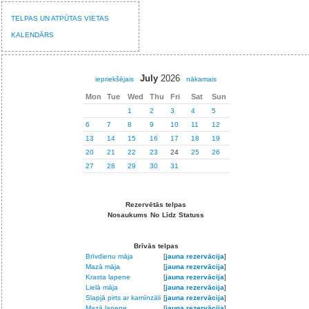
TELPAS UN ATPŪTAS VIETAS
KALENDĀRS
July
2026
iepriekšējais
nākamais
Mon
Tue
Wed
Thu
Fri
Sat
Sun
1
2
3
4
5
6
7
8
9
10
11
12
13
14
15
16
17
18
19
20
21
22
23
24
25
26
27
28
29
30
31
Rezervētās telpas
Nosaukums
No
Līdz
Statuss
Brīvās telpas
Brīvdienu māja
[
jauna rezervācija
]
Mazā māja
[
jauna rezervācija
]
Krasta lapene
[
jauna rezervācija
]
Lielā māja
[
jauna rezervācija
]
Slapjā pirts ar kamīnzāli
[
jauna rezervācija
]
Mazā lapene
[
jauna rezervācija
]