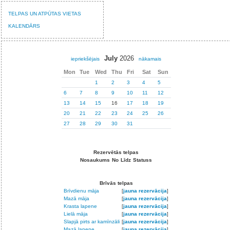
TELPAS UN ATPŪTAS VIETAS
KALENDĀRS
July
2026
iepriekšējais
nākamais
Mon
Tue
Wed
Thu
Fri
Sat
Sun
1
2
3
4
5
6
7
8
9
10
11
12
13
14
15
16
17
18
19
20
21
22
23
24
25
26
27
28
29
30
31
Rezervētās telpas
Nosaukums
No
Līdz
Statuss
Brīvās telpas
Brīvdienu māja
[
jauna rezervācija
]
Mazā māja
[
jauna rezervācija
]
Krasta lapene
[
jauna rezervācija
]
Lielā māja
[
jauna rezervācija
]
Slapjā pirts ar kamīnzāli
[
jauna rezervācija
]
Mazā lapene
[
jauna rezervācija
]