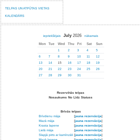
TELPAS UN ATPŪTAS VIETAS
KALENDĀRS
July
2026
iepriekšējais
nākamais
Mon
Tue
Wed
Thu
Fri
Sat
Sun
1
2
3
4
5
6
7
8
9
10
11
12
13
14
15
16
17
18
19
20
21
22
23
24
25
26
27
28
29
30
31
Rezervētās telpas
Nosaukums
No
Līdz
Statuss
Brīvās telpas
Brīvdienu māja
[
jauna rezervācija
]
Mazā māja
[
jauna rezervācija
]
Krasta lapene
[
jauna rezervācija
]
Lielā māja
[
jauna rezervācija
]
Slapjā pirts ar kamīnzāli
[
jauna rezervācija
]
Mazā lapene
[
jauna rezervācija
]